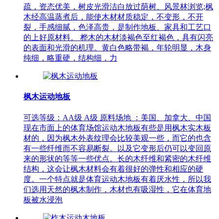
疏，资态优美，树皮光滑洁白放过荫树、风景林浏览;枫
木经高温蒸煮后，能使木材材质稳定，不变形，不开
裂，手感细腻，色泽高贵，是制作地板、家具和工艺口
的上好原材料。 桦木的木材淡褐色至红褐色，具有闪亮
的表面和光滑的机理。黄白色略带褐，年轮明显，木身
纯细，略重硬，结构细，力
枫木运动地板
可选等级：AA级 A级 原料场地 ：美国、加拿大、中国
现在市面上的体育场馆运动木地板有些是用枫木实木板
材的，因为枫木外表纹理会比较美观一些，而它的也含
有一些纤维而不容易断裂。以及它变形后仍可以变回原
来的形状的等等一些优点。长的木纤维和紧密的木纤维
结构，这会让枫木材料会有着很好的弹性和相应的硬
度。一个特点就是体育运动木地板有着厌水性，所以我
们选用天然的枫木制作，木材也有吸湿性，它在体育地
板被水浸泡