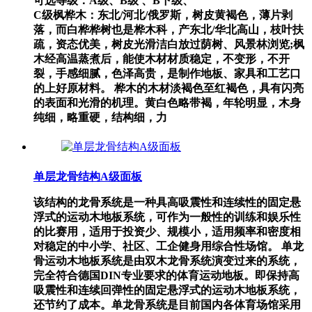
可选等级：A级、B级 、B下级、
C级枫桦木：东北/河北/俄罗斯，树皮黄褐色，薄片剥
落，而白桦桦树也是桦木科，产东北/华北高山，枝叶扶
疏，资态优美，树皮光滑洁白放过荫树、风景林浏览;枫
木经高温蒸煮后，能使木材材质稳定，不变形，不开
裂，手感细腻，色泽高贵，是制作地板、家具和工艺口
的上好原材料。 桦木的木材淡褐色至红褐色，具有闪亮
的表面和光滑的机理。黄白色略带褐，年轮明显，木身
纯细，略重硬，结构细，力
单层龙骨结构A级面板
该结构的龙骨系统是一种具高吸震性和连续性的固定悬
浮式的运动木地板系统，可作为一般性的训练和娱乐性
的比赛用，适用于投资少、规模小，适用频率和密度相
对稳定的中小学、社区、工企健身用综合性场馆。 单龙
骨运动木地板系统是由双木龙骨系统演变过来的系统，
完全符合德国DIN专业要求的体育运动地板。即保持高
吸震性和连续回弹性的固定悬浮式的运动木地板系统，
还节约了成本。单龙骨系统是目前国内各体育场馆采用