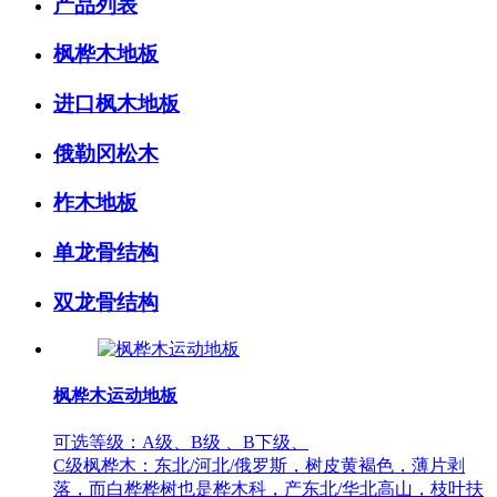
产品列表
枫桦木地板
进口枫木地板
俄勒冈松木
柞木地板
单龙骨结构
双龙骨结构
枫桦木运动地板
可选等级：A级、B级 、B下级、
C级枫桦木：东北/河北/俄罗斯，树皮黄褐色，薄片剥
落，而白桦桦树也是桦木科，产东北/华北高山，枝叶扶