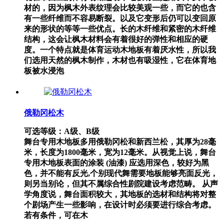
材的，因为枫木外表纹理会比较美观一些，而它的也含
有一些纤维而不容易断裂。以及它变形后仍可以变回原
来的形状的等等一些优点。长的木纤维和紧密的木纤维
结构，这会让枫木材料会有着很好的弹性和相应的硬
度。一个特点就是体育运动木地板有着厌水性，所以我
们选用天然的枫木制作，木材也有吸湿性，它在体育地
板被水浸泡
俄勒冈松木
可选等级：A级、B级
舞台专用木地板多用俄勒冈松和新西兰松，其厚为28毫
米，长度为1800毫米，宽为12毫米。从视觉上说，舞台
专用木地板表面的涂装 (油漆) 应选用深色，较好为黑
色，并不能有反光,个别现代舞需要地板能够亮面反光，
则另当别论，但其不属综合性剧院建设考虑范畴。 从声
学角度说，舞台面积较大，其地板的选材和结构将对整
个剧场产生一些影响，在设计时必须要进行综合考虑。
若有条件，可在木