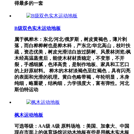
得最多的一套
B级双色实木运动地板
属于枫桦木：东北/河北/俄罗斯，树皮黄褐色，薄片剥
落，而白桦桦树也是桦木科，产东北/华北高山，枝叶扶
疏，资态优美，树皮光滑洁白放过荫树、风景林浏览;枫
木经高温蒸煮后，能使木材材质稳定，不变形，不开
裂，手感细腻，色泽高贵，是制作地板、家具和工艺口
的上好原材料。 桦木的木材淡褐色至红褐色，具有闪亮
的表面和光滑的机理。黄白色略带褐，年轮明显，木身
纯细，略重硬，结构细，力学强度大，富有弹性。河北
斯伯特运动
枫木运动地板
可选等级：AA级 A级 原料场地 ：美国、加拿大、中国
现在市面上的体育场馆运动木地板有些是用枫木实木板