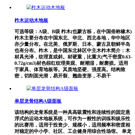
柞木运动木地板
可选等级：A级、B级 柞木(也蒙古栎，在中国俗称橡木)
柞木主要分布在中国东北、华北、西北各地，华中地区
亦少量分布。在北美、俄罗斯、日本、蒙古及朝鲜半岛
也有分布。柞木，是中国东北林区中主木柞木简介：木
材具光泽，纹理直或斜。材硬重，比重大(气干密度0.63-
0.72g/cm3)材色棕红纹理美观、耐潮湿，耐磨损。适用
于家具、体育地板等。其质地坚硬、强度高。结构致
密，切削面光滑，易开裂、翘曲变形，不易干
单层龙骨结构A级面板
该结构的龙骨系统是一种具高吸震性和连续性的固定悬
浮式的运动木地板系统，可作为一般性的训练和娱乐性
的比赛用，适用于投资少、规模小，适用频率和密度相
对稳定的中小学、社区、工企健身用综合性场馆。 单龙