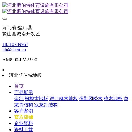
河北省·盐山县
盐山县城南开发区
18310789967
hb@sbert.cn
AM8:00-PM23:00
河北斯伯特地板
首页
产品展示
全部
枫桦木地板
进口枫木地板
俄勒冈松木
柞木地板
单
龙骨结构
双龙骨结构
客户案例
官方店铺
企业资料
资料下载