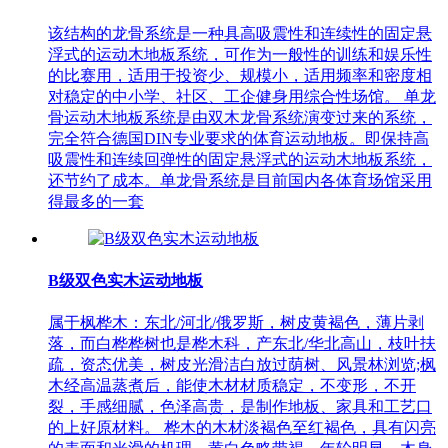
该结构的龙骨系统是一种具高吸震性和连续性的固定悬
浮式的运动木地板系统，可作为一般性的训练和娱乐性
的比赛用，适用于投资少、规模小，适用频率和密度相
对稳定的中小学、社区、工企健身用综合性场馆。 单龙
骨运动木地板系统是由双木龙骨系统演变过来的系统，
完全符合德国DIN专业要求的体育运动地板。即保持高
吸震性和连续回弹性的固定悬浮式的运动木地板系统，
还节约了成本。单龙骨系统是目前国内各体育场馆采用
得最多的一套
B级双色实木运动地板
属于枫桦木：东北/河北/俄罗斯，树皮黄褐色，薄片剥
落，而白桦桦树也是桦木科，产东北/华北高山，枝叶扶
疏，资态优美，树皮光滑洁白放过荫树、风景林浏览;枫
木经高温蒸煮后，能使木材材质稳定，不变形，不开
裂，手感细腻，色泽高贵，是制作地板、家具和工艺口
的上好原材料。 桦木的木材淡褐色至红褐色，具有闪亮