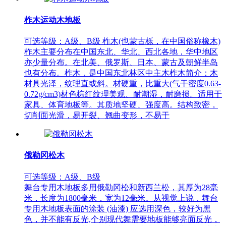
柞木运动木地板
可选等级：A级、B级 柞木(也蒙古栎，在中国俗称橡木)
柞木主要分布在中国东北、华北、西北各地，华中地区
亦少量分布。在北美、俄罗斯、日本、蒙古及朝鲜半岛
也有分布。柞木，是中国东北林区中主木柞木简介：木
材具光泽，纹理直或斜。材硬重，比重大(气干密度0.63-
0.72g/cm3)材色棕红纹理美观、耐潮湿，耐磨损。适用于
家具、体育地板等。其质地坚硬、强度高。结构致密，
切削面光滑，易开裂、翘曲变形，不易干
俄勒冈松木
可选等级：A级、B级
舞台专用木地板多用俄勒冈松和新西兰松，其厚为28毫
米，长度为1800毫米，宽为12毫米。从视觉上说，舞台
专用木地板表面的涂装 (油漆) 应选用深色，较好为黑
色，并不能有反光,个别现代舞需要地板能够亮面反光，