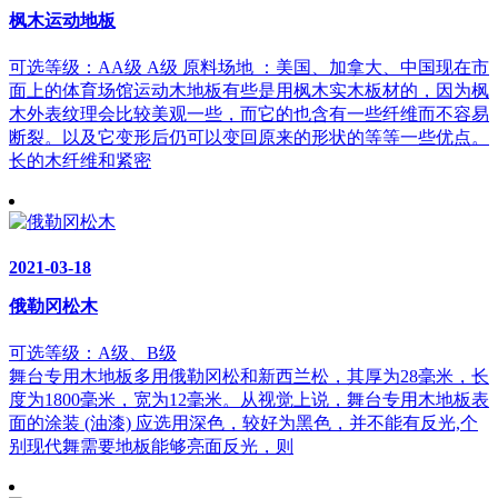
枫木运动地板
可选等级：AA级 A级 原料场地 ：美国、加拿大、中国现在市
面上的体育场馆运动木地板有些是用枫木实木板材的，因为枫
木外表纹理会比较美观一些，而它的也含有一些纤维而不容易
断裂。以及它变形后仍可以变回原来的形状的等等一些优点。
长的木纤维和紧密
2021-03-18
俄勒冈松木
可选等级：A级、B级
舞台专用木地板多用俄勒冈松和新西兰松，其厚为28毫米，长
度为1800毫米，宽为12毫米。从视觉上说，舞台专用木地板表
面的涂装 (油漆) 应选用深色，较好为黑色，并不能有反光,个
别现代舞需要地板能够亮面反光，则