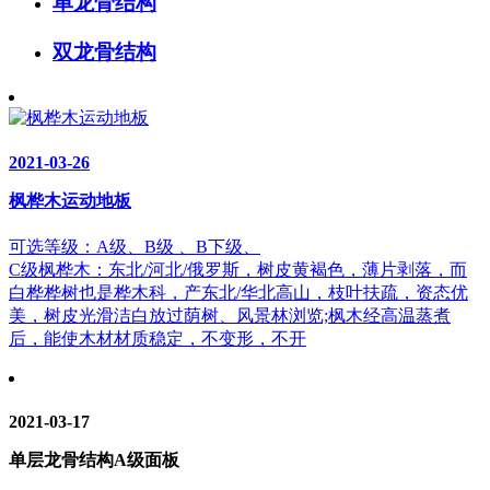
单龙骨结构
双龙骨结构
2021-03-26
枫桦木运动地板
可选等级：A级、B级 、B下级、
C级枫桦木：东北/河北/俄罗斯，树皮黄褐色，薄片剥落，而
白桦桦树也是桦木科，产东北/华北高山，枝叶扶疏，资态优
美，树皮光滑洁白放过荫树、风景林浏览;枫木经高温蒸煮
后，能使木材材质稳定，不变形，不开
2021-03-17
单层龙骨结构A级面板